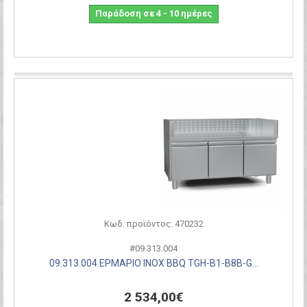
Παράδοση σε 4 - 10 ημέρες
Σύγκριση
Κωδ. προϊόντος: 470232
#09.313.004
09.313.004 ΕΡΜΑΡΙΟ INOX BBQ TGH-B1-B8B-G...
2 534,00€