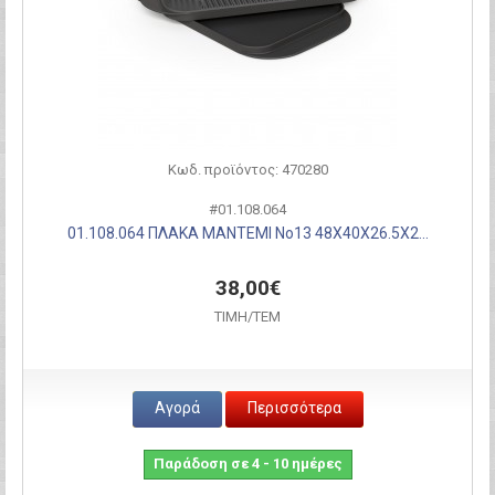
Κωδ. προϊόντος: 470280
#01.108.064
01.108.064 ΠΛΑΚΑ ΜΑΝΤΕΜΙ Νο13 48Χ40Χ26.5Χ2...
38,00€
ΤΙΜH/ΤΕΜ
Αγορά
Περισσότερα
Παράδοση σε 4 - 10 ημέρες