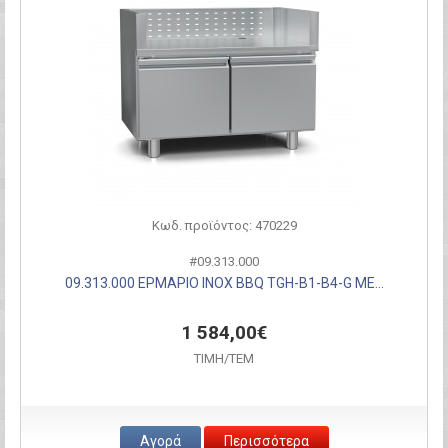
Κωδ. προϊόντος: 470229
#09.313.000
09.313.000 ΕΡΜΑΡΙΟ INOX BBQ TGH-B1-B4-G ΜΕ...
1 584,00€
ΤΙΜH/ΤΕΜ
Αγορά
Περισσότερα