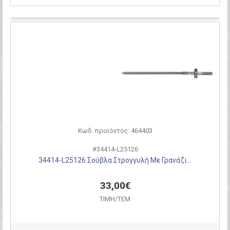
Σύγκριση
Κωδ. προϊόντος: 464403
#34414-L25126
34414-L25126 Σούβλα Στρογγυλή Με Γρανάζι...
33,00€
ΤΙΜH/ΤΕΜ