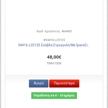
Κωδ. προϊόντος: 464405
#34416-L25125
34416-L25125 Σούβλα Στρογγυλή Με Γρανάζι...
48,00€
ΤΙΜH/ΤΕΜ
Αγορά
Περισσότερα
Παράδοση σε 4 - 10 ημέρες