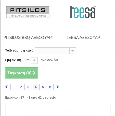
PITSILOS BBQ ΑΞΕΣΟΥΑΡ
TEESA ΑΞΕΣΟΥΑΡ
Ταξινόμηση κατά
--
Εμφάνιση
ανα σελίδα
12
Σύγκριση (
0
)
1
2
3
4
5
6
Εμφάνιση 37 - 48 από 62 στοιχεία