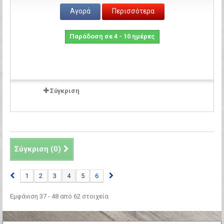
Αγορά
Περισσότερα
Παράδοση σε 4 - 10 ημέρες
Σύγκριση
Σύγκριση (
0
)
1
2
3
4
5
6
Εμφάνιση 37 - 48 από 62 στοιχεία