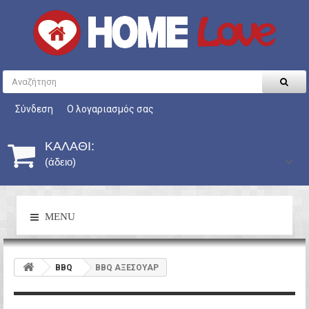
Σύνδεση
Ο λογαριασμός σας
ΚΑΛΆΘΙ:
(άδειο)
MENU
BBQ
BBQ ΑΞΕΣΟΥΑΡ