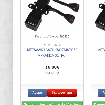
Κωδ. προϊόντος: 495425
#HM1195.02
ΜΕΤΑΛΛΙΚΗ ΒΑΣΗ ΚΑΘΙΣΜΑΤΟΣ/
ΜΕΤ
ΜΗΧΑΝΙΣΜΟΣ ΓΙΑ...
16,00€
ΤΙΜH/ΤΕΜ
Αγορά
Περισσότερα
Α
Περιορισμένη ποσότητα, 4 - 10 ημέρες
Περιορι