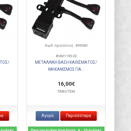
Κωδ. προϊόντος: 495940
#HM1195.02
ΤΟΣ/
ΜΕΤΑΛΛΙΚΗ ΒΑΣΗ ΚΑΘΙΣΜΑΤΟΣ/
ΜΗΧΑΝΙΣΜΟΣ ΓΙΑ...
16,00€
ΤΙΜH/ΤΕΜ
ρα
Αγορά
Περισσότερα
0 ημέρες
Περιορισμένη ποσότητα, 4 - 10 ημέρες