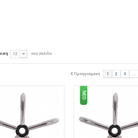
νιση
ανα σελίδα
12
Προηγούμενη
1
2
3
...
ΝΈΟ