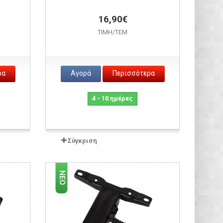
16,90€
ΤΙΜH/ΤΕΜ
ρα
Αγορά
Περισσότερα
4 - 10 ημέρες
Σύγκριση
ΝΈΟ