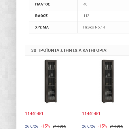
ΠΛΑΤΟΣ
40
ΒΑΘΟΣ
112
ΧΡΩΜΑ
Πεύκο Νο.14
30 ΠΡΟΪΌΝΤΑ ΣΤΗΝ ΊΔΙΑ ΚΑΤΗΓΟΡΊΑ:
11440451...
11440451...
-15%
-15%
267,72€
314,96€
267,72€
314,96€