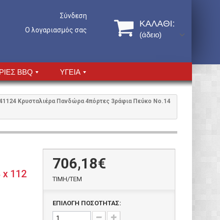
Σύνδεση
ΚΑΛΆΘΙ:
Ο λογαριασμός σας
(άδειο)
ΡΙΕΣ BBQ
ΥΓΕΙΑ
41124 Κρυσταλιέρα Πανδώρα 4πόρτες 3ράφια Πεύκο Νο.14
706,18€
 x 112
ΤΙΜH/ΤΕΜ
ΕΠΙΛΟΓΗ ΠΟΣΟΤΗΤΑΣ: