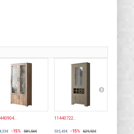
440904...
11440722...
11440451..
-15%
-15%
-
4,33€
581,56€
535,43€
629,92€
267,72€