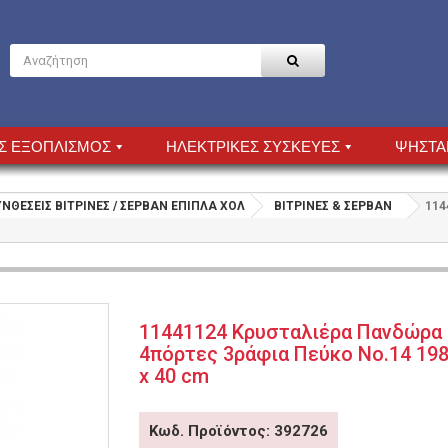
Σ ΕΞΟΠΛΙΣΜΟΣ
ΗΛΕΚΤΡΙΚΕΣ ΣΥΣΚΕΥΕΣ
ΨΗΣΤΑ
ΥΝΘΕΣΕΙΣ ΒΙΤΡΙΝΕΣ / ΣΕΡΒΑΝ ΕΠΙΠΛΑ ΧΟΛ
ΒΙΤΡΙΝΕΣ & ΣΕΡΒΑΝ
114
11441124 Κρυσταλιέρα Πανδώρα
4πόρτες 3ράφια Πεύκο Νο.14 198
x 40 cm
Κωδ. Προϊόντος: 392726