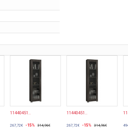
11440451...
11440451...
11
-15%
-15%
267,72€
314,96€
267,72€
314,96€
49