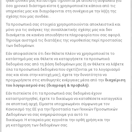
ηλεκτρονικό μας κατάστημα τηρούνται με απόλυτη ασφάλεια για
όσο χρονικό διάστημα είστε ή χρησιμοποιείτε κάποια από τις
υπηρεσίες μας και διαγράφονται στη συνέχεια με την λήξη της
σχέσης που μας συνδέει .
Τα προσωπικά σας στοιχεία χρησιμοποιούνται αποκλειστικά και
μόνο για τις ανάγκες της συναλλακτικής σχέσης μας και δεν
διανέμεται σε κανένα οποιαδήποτε πληροφορία που σας αφορά.
Τηρούμε αυστηρά τις διατάξεις της νομοθεσίας περί προστασίας
των δεδομένων.
Εάν αποφασίσετε ότι δεν θέλετε πλέον να χρησιμοποιείτε το
κατάστημά μας και θέλετε να καταργήσετε τα προσωπικά
δεδομένα σας από τη βάση δεδομένων μας (ή αν θέλετε να λάβετε
όλα τα προσωπικά δεδομένα που σχετίζονται με το λογαριασμό
σας και είναι στην κατοχή μας), έχετε την δυνατότητα να
προχωρήσετε στις επιθυμητές ενέργειες μέσα από την
διαχείριση
του λογαριασμού σας (διαγραφή & προβολή)
.
Εάν πιστεύετε ότι τα προσωπικά σας δεδομένα έχουν
καταστρατηγηθεί, έχετε το δικαίωμα να καταθέσετε καταγγελία
σε εποπτική αρχή. Είμαστε υποχρεωμένοι σύμφωνα με τον
Κανονισμό της ΕΕ για την Προστασία των Γενικών Προσωπικών
Δεδομένων να σας ενημερώσουμε για αυτό το
δικαίωμα. Η
εταιρεία μας εγγυάται την ορθή χρήση και την
μη
κατάχρηση των δεδομένων σας.