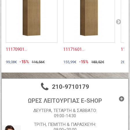
11170901...
11171601...
1199
-15%
-15%
99,08€
116,56€
155,99€
183,52€
28,46
210-9710179
ΩΡΕΣ ΛΕΙΤΟΥΡΓΙΑΣ E-SHOP
ΔΕΥΤΕΡΑ, ΤΕΤΑΡΤΗ & ΣΑΒΒΑΤΟ:
09:00-14:30
ΤΡΙΤΗ, ΠΕΜΠΤΗ & ΠΑΡΑΣΚΕΥΗ:
09:00–20:00