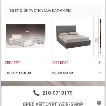
30 ΠΡΟΪΌΝΤΑ ΣΤΗΝ ΊΔΙΑ ΚΑΤΗΓΟΡΊΑ:
ZBR/ ΣΕΤ...
4775 KPS/...
3108
2 087,50€
1 670,00€
653,40€
653,40€
244,
210-9710179
ΩΡΕΣ ΛΕΙΤΟΥΡΓΙΑΣ E-SHOP