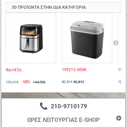
30 ΠΡΟΪΌΝΤΑ ΣΤΗΝ ΊΔΙΑ ΚΑΤΗΓΟΡΊΑ:
Φριτέζα...
199215-0008...
1992
-10%
82,81€
82,81€
106,
130,41€
144,90€
210-9710179
ΩΡΕΣ ΛΕΙΤΟΥΡΓΙΑΣ E-SHOP