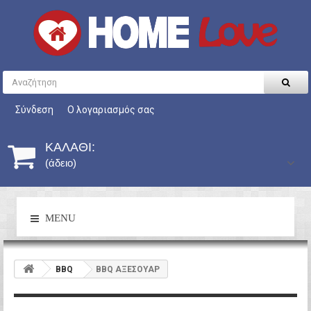
Σύνδεση
Ο λογαριασμός σας
ΚΑΛΆΘΙ:
(άδειο)
MENU
BBQ
BBQ ΑΞΕΣΟΥΑΡ