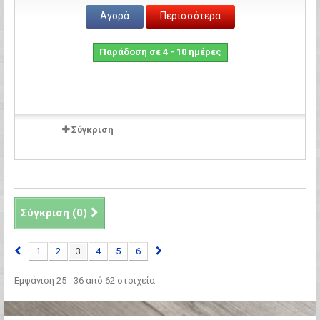
Αγορά
Περισσότερα
Παράδοση σε 4 - 10 ημέρες
Σύγκριση
Σύγκριση (
0
)
1
2
3
4
5
6
Εμφάνιση 25 - 36 από 62 στοιχεία