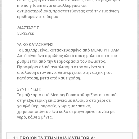
memory foam είναι υποαλλεργικά και
αντιβακτηριδιακά, προστατεύοντας από την εμφάνιση
ερεθισμών στο δέρμα.
ΔΙΑΣΤΑΣΕΙΣ:
55x32Υεκ
ΥΛΙΚΟ ΚΑΤΑΣΚΕΥΗΣ:
Το μαξιλάρι είναι κατασκευασμένο από MEMORY FOAM.
Αυτό είναι ένα αφρώδες υλικό που η μαλακότητά του
ρυθμίζεται από την θερμοκρασία του σώματος.
Προσφέρει ολικό αγκάλιασμα στον αυχένα για
απόλαυση στον ύπνο. Επανέρχεται στην αρχική του
κατάσταση, μετά από κάθε χρήση.
ΣΥΝΤΗΡΗΣΗ:
Τα μαξιλάρια από Memory Foam καθαρίζονται τοπικά
στην εξωτερική επιφάνεια με πλύσιμο στο χέρι σε
χαμηλή θερμοκρασία, χωρίς μαλακτικό,
χρησιμοποιώντας ένα καλά στραγγισμένο πανάκι με
νερό, κάθε 2 μήνες.
11 ΠΡΟΪΌΝΤΑ ΣΤΗΝ ΊΔΙΑ ΚΑΤΗΓΟΡΊΑ: