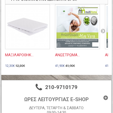
ΜΑΞΙΛΑΡΟΘΗΚ...
ΑΝΩΣΤΡΩΜΑ...
ΑΝΩ
12,30€
12,30€
41,90€
41,90€
41,90
210-9710179
ΩΡΕΣ ΛΕΙΤΟΥΡΓΙΑΣ E-SHOP
ΔΕΥΤΕΡΑ, ΤΕΤΑΡΤΗ & ΣΑΒΒΑΤΟ:
09:00-14:30