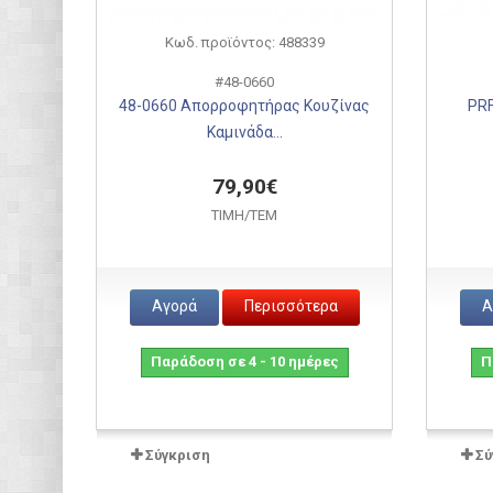
Κωδ. προϊόντος: 488339
#48-0660
48-0660 Απορροφητήρας Κουζίνας
PRF
Καμινάδα...
79,90€
ΤΙΜH/ΤΕΜ
Αγορά
Περισσότερα
Α
Παράδοση σε 4 - 10 ημέρες
Π
Σύγκριση
Σύ