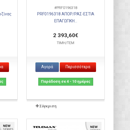
#PRF0196318
υζίνας
PRF0196318 ΑΠΟΡ/ΡΑΣ-ΕΣΤΙΑ
ΕΠΑΓΩΓΙΚΗ...
2 393,60€
ΤΙΜH/ΤΕΜ
ρα
Αγορά
Περισσότερα
ες
Παράδοση σε 4 - 10 ημέρες
Σύγκριση