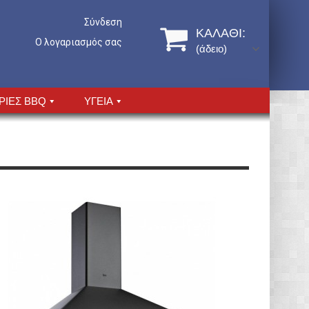
Σύνδεση
ΚΑΛΆΘΙ:
Ο λογαριασμός σας
(άδειο)
ΡΙΕΣ BBQ
ΥΓΕΙΑ