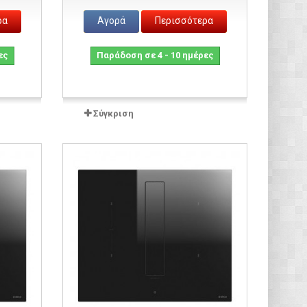
ρα
Αγορά
Περισσότερα
ες
Παράδοση σε 4 - 10 ημέρες
Σύγκριση