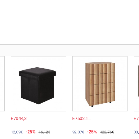
Ε7044,3...
Ε7502,1...
Ε7
-25%
-25%
12,09€
16,12€
92,07€
122,76€
33