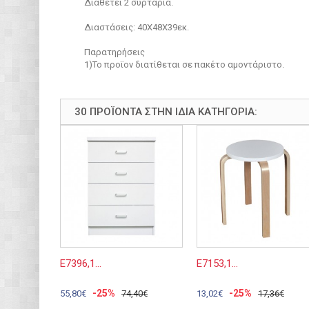
Διαθέτει 2 συρτάρια.
Διαστάσεις: 40Χ48Χ39εκ.
Παρατηρήσεις
1)Το προϊον διατίθεται σε πακέτο αμοντάριστο.
30 ΠΡΟΪΌΝΤΑ ΣΤΗΝ ΊΔΙΑ ΚΑΤΗΓΟΡΊΑ:
Ε7396,1...
Ε7153,1...
-25%
-25%
55,80€
74,40€
13,02€
17,36€