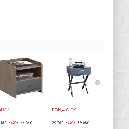
430,1...
Ε749,4 WICK...
Ε7387,1...
-25%
-25%
-2
,48€
44,64€
29,76€
39,68€
45,11€