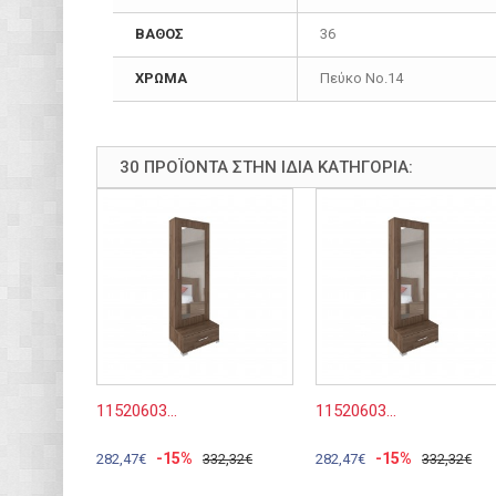
ΒΑΘΟΣ
36
ΧΡΩΜΑ
Πεύκο Νο.14
30 ΠΡΟΪΌΝΤΑ ΣΤΗΝ ΊΔΙΑ ΚΑΤΗΓΟΡΊΑ:
11520603...
11520603...
-15%
-15%
282,47€
332,32€
282,47€
332,32€