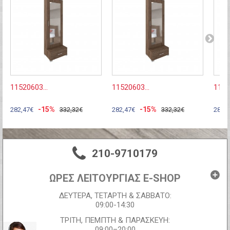
11520603...
11520603...
1152
-15%
-15%
282,47€
332,32€
282,47€
332,32€
282,
210-9710179
ΩΡΕΣ ΛΕΙΤΟΥΡΓΙΑΣ E-SHOP
ΔΕΥΤΕΡΑ, ΤΕΤΑΡΤΗ & ΣΑΒΒΑΤΟ:
09:00-14:30
ΤΡΙΤΗ, ΠΕΜΠΤΗ & ΠΑΡΑΣΚΕΥΗ:
09:00–20:00