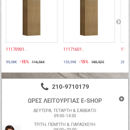
11170901...
11171601...
1199
-15%
-15%
99,08€
116,56€
155,99€
183,52€
28,46
210-9710179
ΩΡΕΣ ΛΕΙΤΟΥΡΓΙΑΣ E-SHOP
ΔΕΥΤΕΡΑ, ΤΕΤΑΡΤΗ & ΣΑΒΒΑΤΟ:
09:00-14:30
ΤΡΙΤΗ, ΠΕΜΠΤΗ & ΠΑΡΑΣΚΕΥΗ:
09:00–20:00