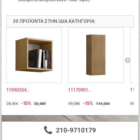
30 ΠΡΟΪΌΝΤΑ ΣΤΗΝ ΊΔΙΑ ΚΑΤΗΓΟΡΊΑ:
11990354...
11170901...
1117
-15%
-15%
28,46€
33,48€
99,08€
116,56€
99,08
210-9710179