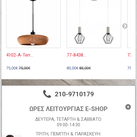
4102-A-Terr...
77-8438...
77-85
75,00€
75,00€
83,00€
83,00€
75,00
210-9710179
ΩΡΕΣ ΛΕΙΤΟΥΡΓΙΑΣ E-SHOP
ΔΕΥΤΕΡΑ, ΤΕΤΑΡΤΗ & ΣΑΒΒΑΤΟ:
09:00-14:30
ΤΡΙΤΗ, ΠΕΜΠΤΗ & ΠΑΡΑΣΚΕΥΗ: