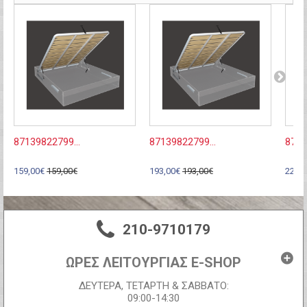
87139822799...
87139822799...
8713
159,00€
159,00€
193,00€
193,00€
226,
210-9710179
ΩΡΕΣ ΛΕΙΤΟΥΡΓΙΑΣ E-SHOP
ΔΕΥΤΕΡΑ, ΤΕΤΑΡΤΗ & ΣΑΒΒΑΤΟ:
09:00-14:30