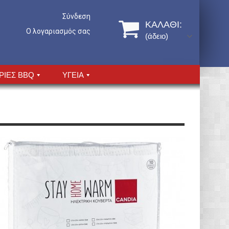
Σύνδεση
ΚΑΛΆΘΙ:
Ο λογαριασμός σας
(άδειο)
ΡΙΕΣ BBQ
ΥΓΕΙΑ