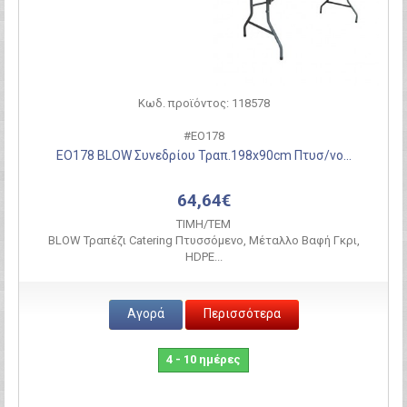
Κωδ. προϊόντος: 118578
#ΕΟ178
ΕΟ178 BLOW Συνεδρίου Τραπ.198x90cm Πτυσ/νο...
64,64€
ΤΙΜH/ΤΕΜ
BLOW Τραπέζι Catering Πτυσσόμενο, Μέταλλο Βαφή Γκρι,
HDPE...
Αγορά
Περισσότερα
4 - 10 ημέρες