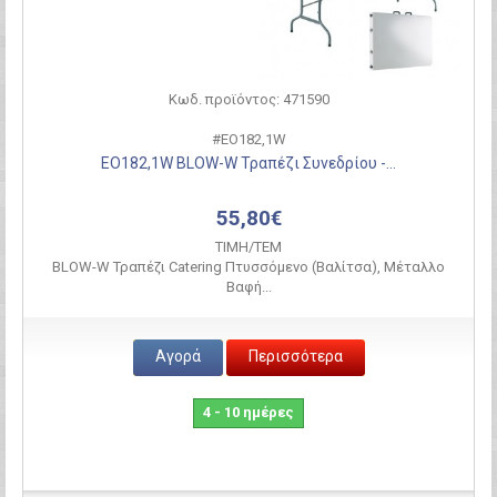
Κωδ. προϊόντος: 471590
#ΕΟ182,1W
ΕΟ182,1W BLOW-W Τραπέζι Συνεδρίου -...
55,80€
ΤΙΜH/ΤΕΜ
BLOW-W Τραπέζι Catering Πτυσσόμενο (Βαλίτσα), Μέταλλο
Βαφή...
Αγορά
Περισσότερα
4 - 10 ημέρες