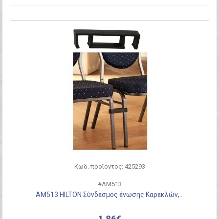
Κωδ. προϊόντος: 425293
#ΑΜ513
ΑΜ513 HILTON Σύνδεσμος ένωσης Καρεκλών,...
1,86€