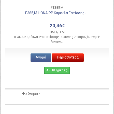
#Ε385,Μ
Ε385,Μ ILONA PP Καρέκλα Εστίασης -...
20,46€
ΤΙΜH/ΤΕΜ
ILONA Καρέκλα-Pro Εστίασης - Catering Στοιβαζόμενη PP
Άσπρο...
Αγορά
Περισσότερα
4 - 10 ημέρες
Σύγκριση