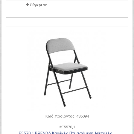
Σύγκριση
Κωδ. προϊόντος: 486094
#Ε5570,1
Ε5570,1 BRENDA Καρέκλα Πτυσσόμενη, Μέταλλο...