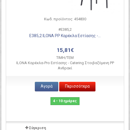
Κωδ. προϊόντος: 454830
#Ε385,2
Ε385,2 ILONA PP Καρέκλα Εστίασης -...
15,81€
ΤΙΜH/ΤΕΜ
ILONA Καρέκλα-Pro Εστίασης - Catering Στοιβαζόμενη PP
Ανθρακί
Αγορά
Περισσότερα
4 - 10 ημέρες
Σύγκριση