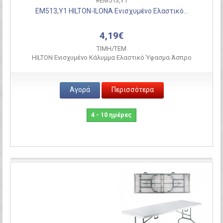
#ΕΜ513,Υ1
ΕΜ513,Υ1 HILTON-ILONA Ενισχυμένο Ελαστικό...
4,19€
ΤΙΜH/ΤΕΜ
HILTON Ενισχυμένο Κάλυμμα Ελαστικό Ύφασμα Άσπρο
Αγορά
Περισσότερα
4 - 10 ημέρες
Σύγκριση