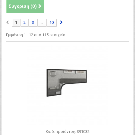
Σύγκριση (
0
)
1
2
3
...
10
Εμφάνιση 1 - 12 από 115 στοιχεία
Κωδ. προϊόντος: 391032