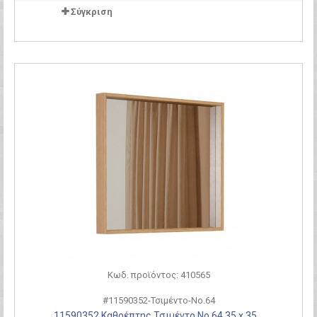
Σύγκριση
Κωδ. προϊόντος: 410565
#11590352-Τσιμέντο-Νο.64
11590352 Καθρέπτης Τσιμέντο Νο.64 35 x 35...