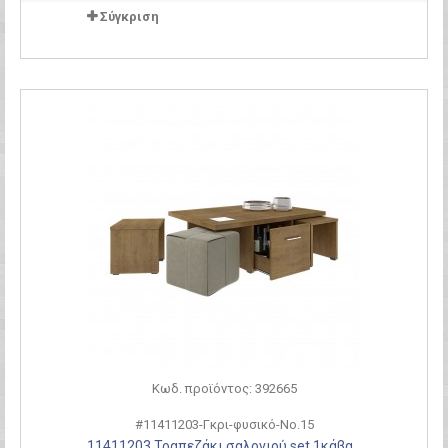
Σύγκριση
Κωδ. προϊόντος: 392665
#11411203-Γκρι-φυσικό-Νο.15
11411203 Τραπεζάκι σαλονιού set 1κάβα...