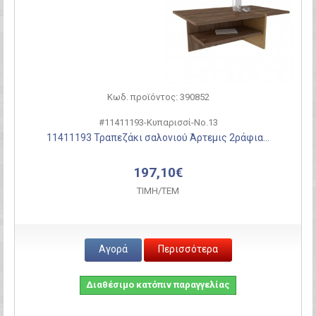
Κωδ. προϊόντος: 390852
#11411193-Κυπαρισσί-Νο.13
11411193 Τραπεζάκι σαλονιού Άρτεμις 2ράφια...
197,10€
ΤΙΜH/ΤΕΜ
Αγορά
Περισσότερα
Διαθέσιμο κατόπιν παραγγελίας