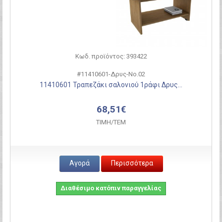
Κωδ. προϊόντος: 393422
#11410601-Δρυς-Νο.02
11410601 Τραπεζάκι σαλονιού 1ράφι Δρυς...
68,51€
ΤΙΜH/ΤΕΜ
Αγορά
Περισσότερα
Διαθέσιμο κατόπιν παραγγελίας