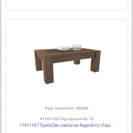
Κωδ. προϊόντος: 392500
#11411107-Γκρι-φυσικό-Νο.15
11411107 Τραπεζάκι σαλονιού Αφροδίτη τζάμι...