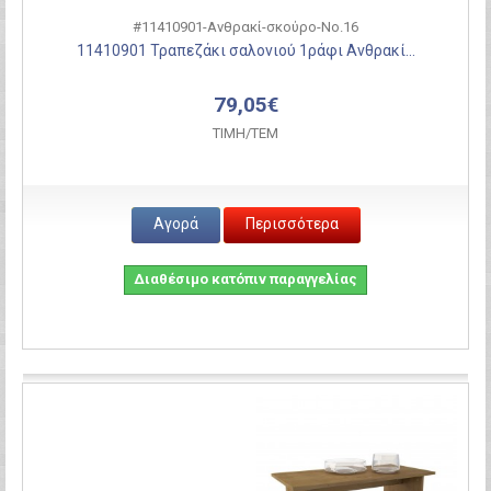
#11410901-Ανθρακί-σκούρο-Νο.16
11410901 Τραπεζάκι σαλονιού 1ράφι Ανθρακί...
79,05€
ΤΙΜH/ΤΕΜ
Αγορά
Περισσότερα
Διαθέσιμο κατόπιν παραγγελίας
Σύγκριση