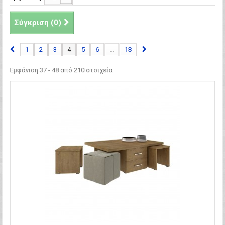
Σύγκριση (
0
)
1
2
3
4
5
6
...
18
Εμφάνιση 37 - 48 από 210 στοιχεία