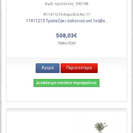
Κωδ. προϊόντος: 392198
#11411213-Καρυδιά-Νο.11
11411213 Τραπεζάκι σαλονιού set 1κάβα...
508,03€
ΤΙΜH/ΤΕΜ
Αγορά
Περισσότερα
Διαθέσιμο κατόπιν παραγγελίας
Σύγκριση