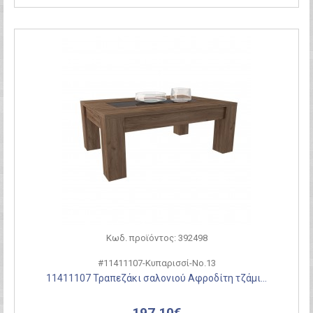
Κωδ. προϊόντος: 392498
#11411107-Κυπαρισσί-Νο.13
11411107 Τραπεζάκι σαλονιού Αφροδίτη τζάμι...
197,10€