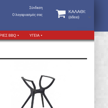
Σύνδεση
ΚΑΛΆΘΙ:
Ο λογαριασμός σας
(άδειο)
ΡΙΕΣ BBQ
ΥΓΕΙΑ