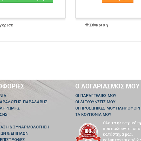
γκριση
Σύγκριση
ΟΦΟΡΊΕΣ
Ο ΛΟΓΑΡΙΑΣΜΌΣ ΜΟΥ
ΝΊΑ
ΟΙ ΠΑΡΑΓΓΕΛΊΕΣ ΜΟΥ
ΠΑΡΑΔΟΣΗΣ-ΠΑΡΑΛΑΒΗΣ
ΟΙ ΔΙΕΥΘΎΝΣΕΙΣ ΜΟΥ
ΠΛΗΡΩΜΗΣ
ΟΙ ΠΡΟΣΩΠΙΚΈΣ ΜΟΥ ΠΛΗΡΟΦΟΡΊ
ΗΣΗΣ
ΤΑ ΚΟΥΠΌΝΙΑ ΜΟΥ
Όλα τα ηλεκτρικά π
ΤΑΣΗ & ΣΥΝΑΡΜΟΛΟΓΗΣΗ
που πωλούνται από
ΩΝ & ΕΠΙΠΛΩΝ
κατάστημα μας,
 ΕΠΙΣΤΡΟΦΕΣ
καλύπτονται από 2 