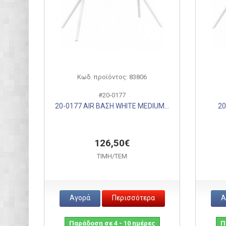
Κωδ. προϊόντος: 83806
#20-0177
20-0177 AIR ΒΑΣΗ WHITE MEDIUM...
20
126,50€
ΤΙΜH/ΤΕΜ
Αγορά
Περισσότερα
Α
Παράδοση σε 4 - 10 ημέρες
Π