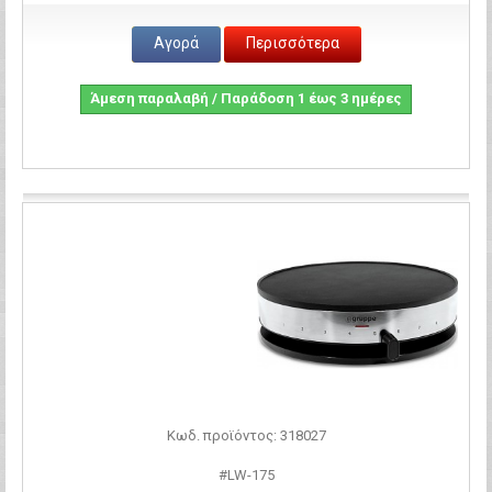
Αγορά
Περισσότερα
Άμεση παραλαβή / Παράδοση 1 έως 3 ημέρες
Σύγκριση
Κωδ. προϊόντος: 318027
#LW-175