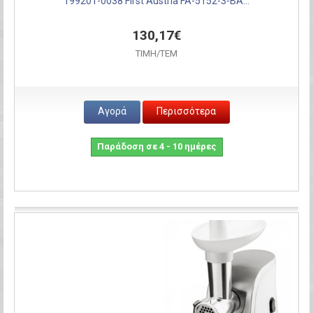
199201-0038 First Austria FA-5152-3-BA...
130,17€
ΤΙΜH/ΤΕΜ
Αγορά
Περισσότερα
Παράδοση σε 4 - 10 ημέρες
Σύγκριση