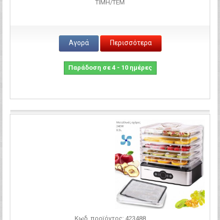
ΤΙΜH/ΤΕΜ
Αγορά
Περισσότερα
Παράδοση σε 4 - 10 ημέρες
Σύγκριση
Κωδ. προϊόντος: 423488