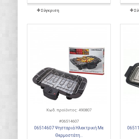
Σύγκριση
Σύ
Κωδ. προϊόντος: 490807
#06514607
06514607 Ψησταριά Ηλεκτρική Με
06511
Θερμοστάτη...