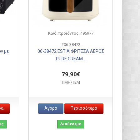
Κωδ. προϊόντος: 495977
#06-38472
ν με
06-38472 ESTIA ΦΡΙΤΕΖΑ ΑΕΡΟΣ
PURE CREAM...
79,90€
ΤΙΜH/ΤΕΜ
ρα
Αγορά
Περισσότερα
ες
Διαθέσιμο