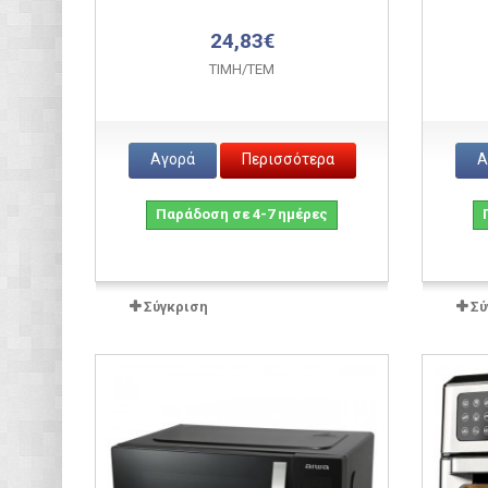
24,83€
ΤΙΜH/ΤΕΜ
Αγορά
Περισσότερα
Α
Παράδοση σε 4-7 ημέρες
Σύγκριση
Σύ