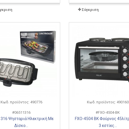
γκριση
Σύγκριση
Κωδ. προϊόντος: 490776
Κωδ. προϊόντος: 490160
#06511316
#FXO-4504-BK
316 Ψησταριά Ηλεκτρική Με
FXO-4504 BK Φούρνος 45λίτ
Δίσκο...
3 εστίες...