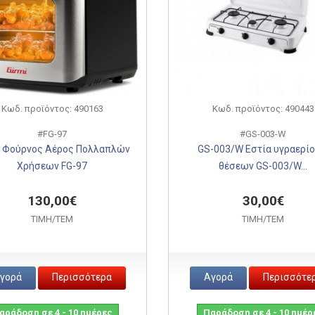
Κωδ. προϊόντος: 490163
Κωδ. προϊόντος: 490443
#FG-97
#GS-003-W
7 Φούρνος Αέρος Πολλαπλών
GS-003/W Εστία υγραερίο
Χρήσεων FG-97
θέσεων GS-003/W...
130,00€
30,00€
ΤΙΜH/ΤΕΜ
ΤΙΜH/ΤΕΜ
γορά
Περισσότερα
Αγορά
Περισσότε
αράδοση σε 4 - 10 ημέρες
Παράδοση σε 4 - 10 ημέρ