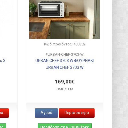
Κωδ. προϊόντος: 485382
#URBAN-CHEF-3703-W
υ 3
URBAN CHEF 3703 W ΦΟΥΡΝΑΚΙ
URBAN CHEF 3703 W
169,00€
ΤΙΜH/ΤΕΜ
ρα
Αγορά
Περισσότερα
ες
Παράδοση σε 4 - 10 ημέρες