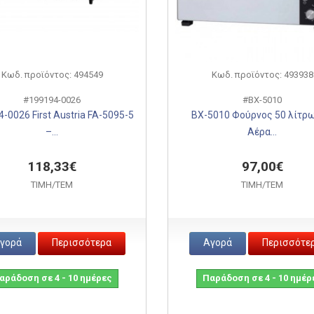
Κωδ. προϊόντος: 494549
Κωδ. προϊόντος: 493938
#199194-0026
#BX-5010
-0026 First Austria FA-5095-5
BX-5010 Φούρνος 50 λίτρω
–...
Αέρα...
118,33€
97,00€
ΤΙΜH/ΤΕΜ
ΤΙΜH/ΤΕΜ
γορά
Περισσότερα
Αγορά
Περισσότε
αράδοση σε 4 - 10 ημέρες
Παράδοση σε 4 - 10 ημέρ