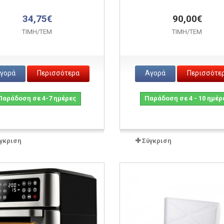
34,75€
90,00€
ΤΙΜH/ΤΕΜ
ΤΙΜH/ΤΕΜ
γορά
Περισσότερα
Αγορά
Περισσότε
Παράδοση σε 4-7 ημέρες
Παράδοση σε 4 - 10 ημέρ
γκριση
Σύγκριση