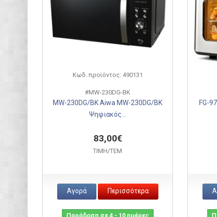
Κωδ. προϊόντος: 490131
#MW-230DG-BK
MW-230DG/BK Aiwa MW-230DG/BK
FG-9
Ψηφιακός...
83,00€
ΤΙΜH/ΤΕΜ
Αγορά
Περισσότερα
Α
Παράδοση σε 4 - 10 ημέρες
Π