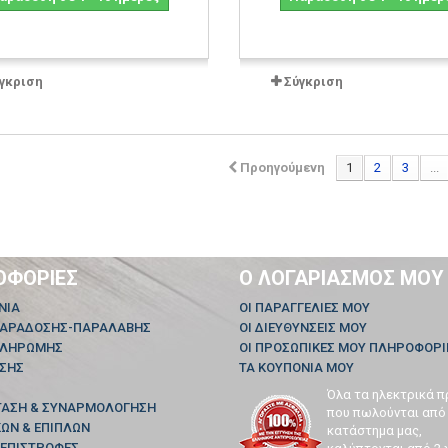
γκριση
Σύγκριση
Προηγούμενη
1
2
3
...
ΟΦΟΡΊΕΣ
Ο ΛΟΓΑΡΙΑΣΜΌΣ ΜΟΥ
ΝΊΑ
ΟΙ ΠΑΡΑΓΓΕΛΊΕΣ ΜΟΥ
ΠΑΡΑΔΟΣΗΣ-ΠΑΡΑΛΑΒΗΣ
ΟΙ ΔΙΕΥΘΎΝΣΕΙΣ ΜΟΥ
ΠΛΗΡΩΜΗΣ
ΟΙ ΠΡΟΣΩΠΙΚΈΣ ΜΟΥ ΠΛΗΡΟΦΟΡΊ
ΗΣΗΣ
ΤΑ ΚΟΥΠΌΝΙΑ ΜΟΥ
Όλα τα ηλεκτρικά π
ΤΑΣΗ & ΣΥΝΑΡΜΟΛΟΓΗΣΗ
που πωλούνται από
ΩΝ & ΕΠΙΠΛΩΝ
κατάστημα μας,
 ΕΠΙΣΤΡΟΦΕΣ