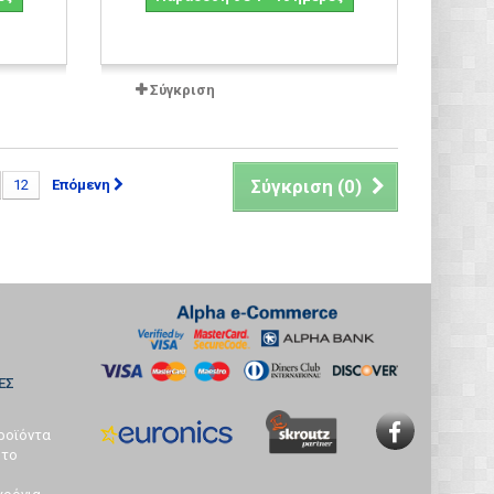
Σύγκριση
Σύγκριση (
0
)
12
Επόμενη
ΕΣ
ροϊόντα
 το