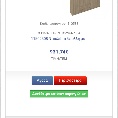
Κωδ. προϊόντος: 410588
#11502508-Τσιμέντο-Νο.64
11502508 Ντουλάπα 5φυλλη.με...
931,74€
ΤΙΜH/ΤΕΜ
Αγορά
Περισσότερα
Διαθέσιμο κατόπιν παραγγελίας