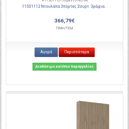
#11501112-Τσιμέντο-Νο.64
11501112 Ντουλάπα 3πόρτες 2συρτ. 3ράφια...
366,79€
ΤΙΜH/ΤΕΜ
Αγορά
Περισσότερα
Διαθέσιμο κατόπιν παραγγελίας
Σύγκριση