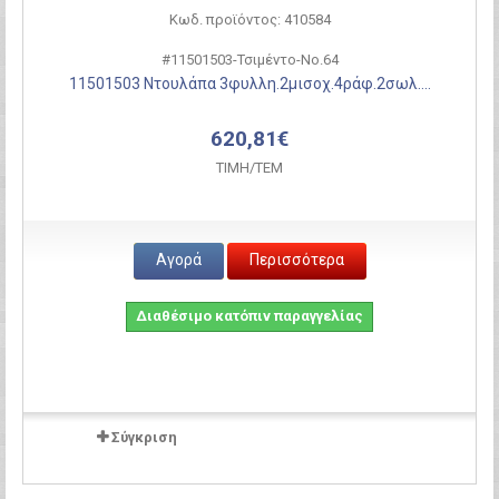
Κωδ. προϊόντος: 410584
#11501503-Τσιμέντο-Νο.64
11501503 Ντουλάπα 3φυλλη.2μισοχ.4ράφ.2σωλ....
620,81€
ΤΙΜH/ΤΕΜ
Αγορά
Περισσότερα
Διαθέσιμο κατόπιν παραγγελίας
Σύγκριση