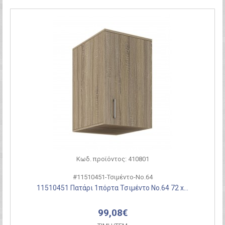
Κωδ. προϊόντος: 410801
#11510451-Τσιμέντο-Νο.64
11510451 Πατάρι 1πόρτα Τσιμέντο Νο.64 72 x...
99,08€