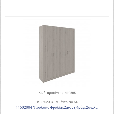
Κωδ. προϊόντος: 410585
#11502004-Τσιμέντο-Νο.64
11502004 Ντουλάπα 4φυλλη.2μισοχ.4ράφ.2σωλ....