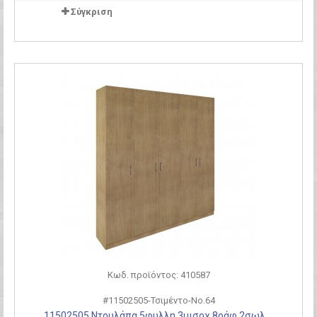
Σύγκριση
Κωδ. προϊόντος: 410587
#11502505-Τσιμέντο-Νο.64
11502505 Ντουλάπα 5φυλλη.3μισοχ.8ράφ.2σωλ....