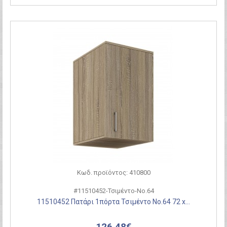
Κωδ. προϊόντος: 410800
#11510452-Τσιμέντο-Νο.64
11510452 Πατάρι 1πόρτα Τσιμέντο Νο.64 72 x...
126,48€