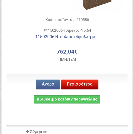
Κωδ. προϊόντος: 410586
#11502006-Τσιμέντο-Νο.64
11502006 Ντουλάπα 4φυλλη.με...
762,04€
ΤΙΜH/ΤΕΜ
Αγορά
Περισσότερα
Διαθέσιμο κατόπιν παραγγελίας
Σύγκριση