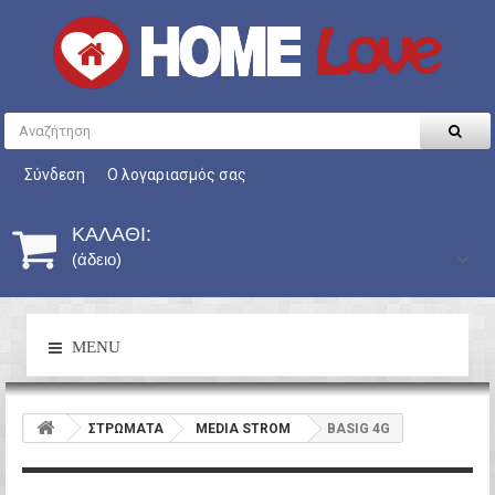
Σύνδεση
Ο λογαριασμός σας
ΚΑΛΆΘΙ:
(άδειο)
MENU
ΣΤΡΩΜΑΤΑ
MEDIA STROM
BASIG 4G