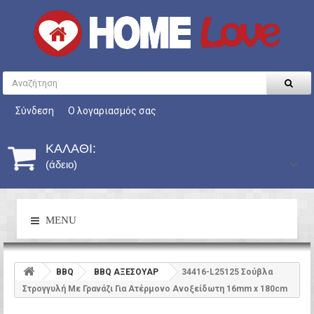
Σύνδεση
Ο λογαριασμός σας
ΚΑΛΆΘΙ:
(άδειο)
MENU
BBQ
BBQ ΑΞΕΣΟΥΑΡ
34416-L25125 Σούβλα
Στρογγυλή Με Γρανάζι Για Ατέρμονο Ανοξείδωτη 16mm x 180cm