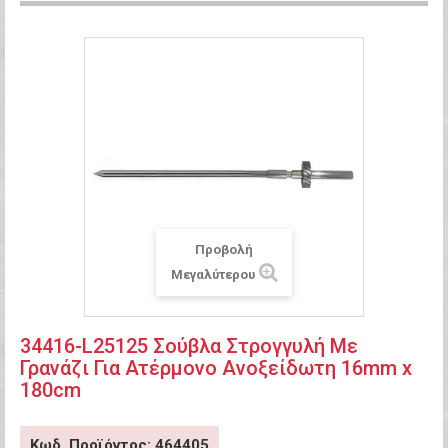
Προβολή
Μεγαλύτερου
34416-L25125 Σούβλα Στρογγυλή Με
Γρανάζι Για Ατέρμονο Ανοξείδωτη 16mm x
180cm
Κωδ. Προϊόντος: 464405