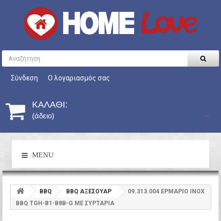
Σύνδεση
Ο λογαριασμός σας
ΚΑΛΆΘΙ:
(άδειο)
MENU
BBQ
BBQ ΑΞΕΣΟΥΑΡ
09.313.004 ΕΡΜΑΡΙΟ INOX
BBQ TGH-B1-B8B-G ΜΕ ΣΥΡΤΑΡΙΑ