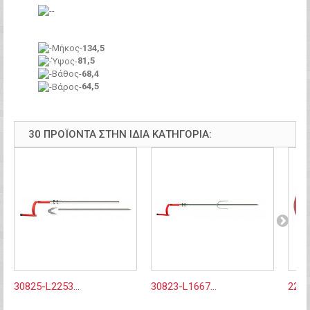
134,5
81,5
68,4
64,5
30 ΠΡΟΪΌΝΤΑ ΣΤΗΝ ΊΔΙΑ ΚΑΤΗΓΟΡΊΑ:
30825-L2253...
30823-L1667...
2220