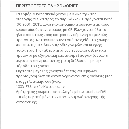
ΠΕΡΙΣΣΌΤΕΡΕΣ ΠΛΗΡΟΦΟΡΊΕΣ
Τα ερμάρια κατασκευάζονται με υλικά πρώτης
διαλογής φιλικά προς το περιβάλλον. Παράγονται κατά
ISO 9001 : 2015. Είναι πιστοποιημένα σύμφωνα με τους
ευρωπαϊκούς κανονισμούς με CE. Ελέγχονται όλα τα
ηλεκτρικά τους μέρη και φέρουν σήμανση Ασφαλούς
προϊόντος. Κατασκευασμένα από ανοξείδωτο χάλυβα
AISI 304 18/10 ειδικών προδιαγραφών και υψηλής
ποιότητας. Η σταθερότητά του εγγυάται ανθεκτικά
προϊόντα με εξαιρετική εμφάνιση, εξασφαλίζοντας τη
μέγιστη υγιεινή και αντοχή στη διάβρωση, με την
πάροδο του χρόνου.
Συρτάρια μεγάλης χωρητικότητας και υψηλών
προδιαγραφών που ανταποκρίνονται στις ανάγκες μιας
επαγγελματικής κουζίνας.
100% Ελληνικής Κατασκευής!
Αμέτρητες χρωματικές επιλογές μέσω παλέτας RAL.
Επιλέξτε βαφή μόνο των πορτών ή ολόοκληρης τής
κατασκευής.