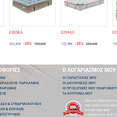
Ε2058,6...
Ε2094,3...
Ε2
-25%
-25%
525,45€
700,60€
172,98€
230,64€
10
ΟΦΟΡΊΕΣ
Ο ΛΟΓΑΡΙΑΣΜΌΣ ΜΟΥ
ΝΊΑ
ΟΙ ΠΑΡΑΓΓΕΛΊΕΣ ΜΟΥ
ΠΑΡΑΔΟΣΗΣ-ΠΑΡΑΛΑΒΗΣ
ΟΙ ΔΙΕΥΘΎΝΣΕΙΣ ΜΟΥ
ΠΛΗΡΩΜΗΣ
ΟΙ ΠΡΟΣΩΠΙΚΈΣ ΜΟΥ ΠΛΗΡΟΦΟΡΊ
ΗΣΗΣ
ΤΑ ΚΟΥΠΌΝΙΑ ΜΟΥ
Όλα τα ηλεκτρικά π
ΤΑΣΗ & ΣΥΝΑΡΜΟΛΟΓΗΣΗ
που πωλούνται από
ΩΝ & ΕΠΙΠΛΩΝ
κατάστημα μας,
 ΕΠΙΣΤΡΟΦΕΣ
καλύπτονται από 2 