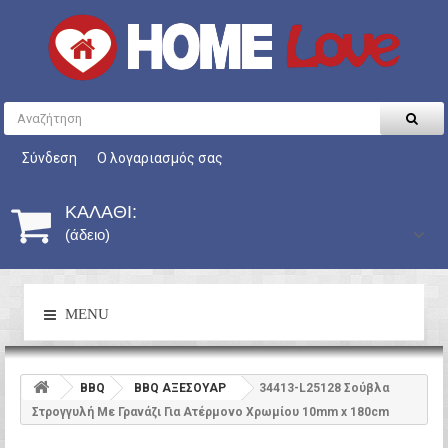
Σύνδεση
Ο λογαριασμός σας
ΚΑΛΆΘΙ:
(άδειο)
MENU
BBQ
BBQ ΑΞΕΣΟΥΑΡ
34413-L25128 Σούβλα
Στρογγυλή Με Γρανάζι Για Ατέρμονο Χρωμίου 10mm x 180cm