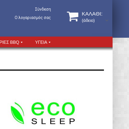
Σύνδεση
ΚΑΛΆΘΙ:
Ο λογαριασμός σας
(άδειο)
ΡΙΕΣ BBQ
ΥΓΕΙΑ