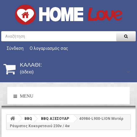
Σύνδεση
Ο λογαριασμός σας
ΚΑΛΆΘΙ:
(άδειο)
MENU
BBQ
BBQ ΑΞΕΣΟΥΑΡ
40984-L900-LION Μοτέρ
Ρέυματος Κοκορετσιού 230v / 4w